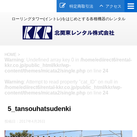
特定商取引法
アクセス
ローリングタワー(イントレ)をはじめとする各種機器のレンタル
HOME
>
Warning
: Undefined array key 0 in
/home/ediirect6/rental-
kkr.co.jp/public_html/kkr/wp-
content/themes/micata2/single.php
on line
24
Warning
: Attempt to read property "cat_ID" on null in
/home/ediirect6/rental-kkr.co.jp/public_html/kkr/wp-
content/themes/micata2/single.php
on line
24
5_tansouhatsudenki
投稿日：
2017年4月26日