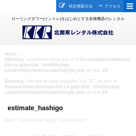
特定商取引法
アクセス
ローリングタワー(イントレ)をはじめとする各種機器のレンタル
HOME
>
Warning
: Undefined array key 0 in
/home/ediirect6/rental-
kkr.co.jp/public_html/kkr/wp-
content/themes/micata2/single.php
on line
24
Warning
: Attempt to read property "cat_ID" on null in
/home/ediirect6/rental-kkr.co.jp/public_html/kkr/wp-
content/themes/micata2/single.php
on line
24
estimate_hashigo
投稿日：2017年4月29日 更新日：
2022年9月26日